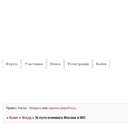
Форум
Участники
Поиск
Регистрация
Войти
Привет, Гость!
Войдите
или
зарегистрируйтесь
.
»
Блич
»
Флуд
»
Услуги клининга Москва и МО