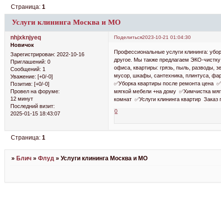
Страница:
1
Услуги клининга Москва и МО
nhjxknjyeq
Поделиться
2023-10-21 01:04:30
Новичок
Профессиональные услуги клининга: убор
Зарегистрирован
: 2022-10-16
другое. Мы также предлагаем ЭКО-чистку 
Приглашений:
0
офиса, квартиры: грязь, пыль, разводы, з
Сообщений:
1
мусор, шкафы, сантехника, плинтуса, фа
Уважение:
[+0/-0]
✅Уборка квартиры после ремонта цена 
Позитив:
[+0/-0]
мягкой мебели +на дому ✅Химчистка мяг
Провел на форуме:
12 минут
комнат ✅Услуги клининга квартир Заказ п
Последний визит:
0
2025-01-15 18:43:07
Страница:
1
»
Блич
»
Флуд
»
Услуги клининга Москва и МО