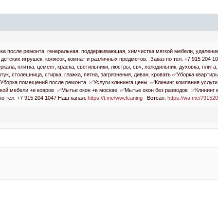
ка после ремонта, генеральная, поддерживающая, химчистка мягкой мебели, удаление
детских игрушек, колясок, комнат и различных предметов. Заказ по тел. +7 915 204 1
еркала, плитка, цемент, краска, светильники, люстры, свч, холодильник, духовка, плит
ртук, столешница, стирка, глажка, пятна, загрязнения, диван, кровать ✅Уборка квар
✅Уборка помещений после ремонта ✅Услуги клининга цены ✅Клининг компания услуг
кой мебели +и ковров ✅Мытье окон +в москве ✅Мытье окон без разводов ✅Клининг к
о тел. +7 915 204 1047 Наш канал:
https://t.me/wwcleaning
Вотсап:
https://wa.me/79152