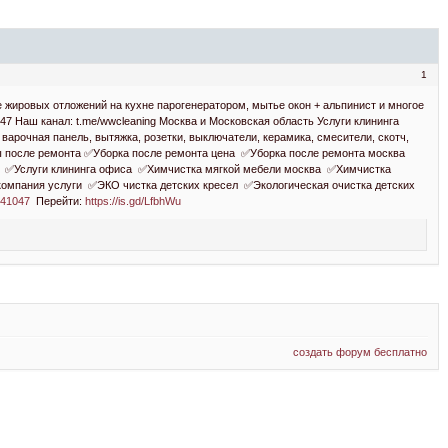
1
 жировых отложений на кухне парогенератором, мытье окон + альпинист и многое
047 Наш канал: t.me/wwcleaning Москва и Московская область Услуги клининга
а, варочная панель, вытяжка, розетки, выключатели, керамика, смесители, скотч,
тиры после ремонта ✅Уборка после ремонта цена ✅Уборка после ремонта москва
и ✅Услуги клининга офиса ✅Химчистка мягкой мебели москва ✅Химчистка
омпания услуги ✅ЭКО чистка детских кресел ✅Экологическая очистка детских
041047
Перейти:
https://is.gd/LfbhWu
создать форум бесплатно